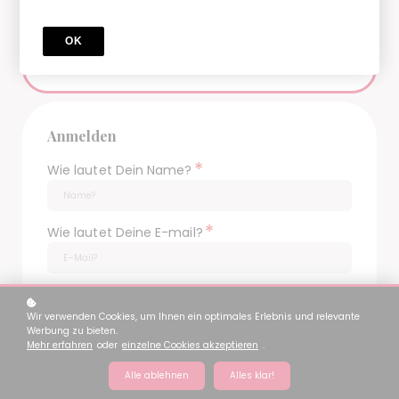
Kindernotfallkurs Basic
1 Enthaltene Kurse
OK
Preis
€39
Anmelden
*
Wie lautet Dein Name?
*
Wie lautet Deine E-mail?
*
Dein Passwort?
Wir verwenden Cookies, um Ihnen ein optimales Erlebnis und relevante
Werbung zu bieten.
Mehr erfahren
oder
einzelne Cookies akzeptieren
.
Sie haben bereits ein Konto? Anmelden
hier.
Alle ablehnen
Alles klar!