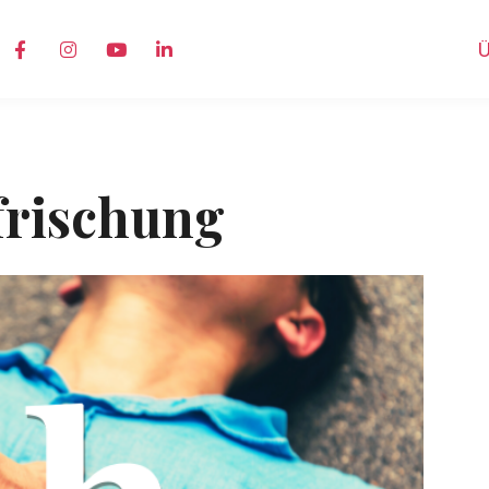
Ü
ffrischung