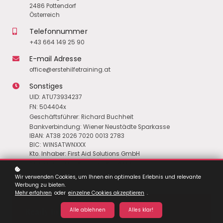
2486 Pottendorf
Österreich
Telefonnummer
+43 664 149 25 90
E-mail Adresse
office@erstehilfetraining.at
Sonstiges
UID: ATU73934237
FN: 504404x
Geschäftsführer: Richard Buchheit
Bankverbindung: Wiener Neustädte Sparkasse
IBAN: AT38 2026 7020 0013 2783
BIC: WINSATWNXXX
Kto. Inhaber: First Aid Solutions GmbH
Fotos: Richard Buchheit, Canva, Learnworlds
Wir verwenden Cookies, um Ihnen ein optimales Erlebnis und relevante
Werbung zu bieten.
Mehr erfahren
oder
einzelne Cookies akzeptieren
.
Ready to get started?
Alle ablehnen
Alles klar!