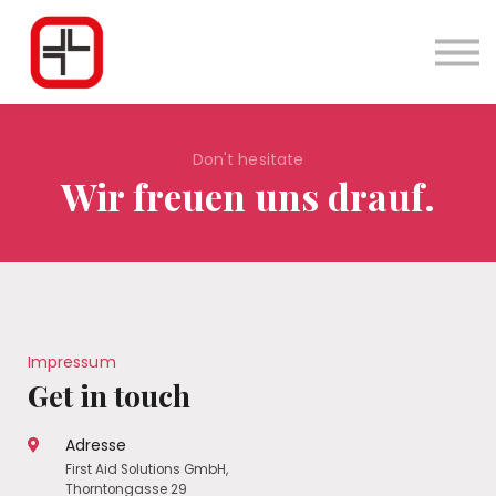
App
Podcast
Login
Don't hesitate
Wir freuen uns drauf.
Impressum
Get in touch
Adresse
First Aid Solutions GmbH,
Thorntongasse 29