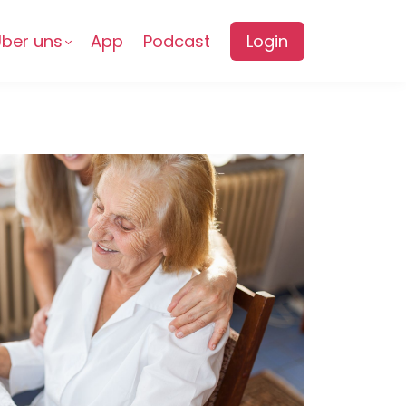
ber uns
App
Podcast
Login